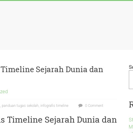
s Timeline Sejarah Dunia dan
S
ized
, panduan tugas sekolah, infografis timeline
0 Comment
fis Timeline Sejarah Dunia dan
S
M