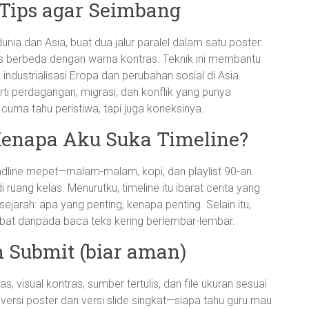
 Tips agar Seimbang
a dan Asia, buat dua jalur paralel dalam satu poster:
aris berbeda dengan warna kontras. Teknik ini membantu
ndustrialisasi Eropa dan perubahan sosial di Asia.
erti perdagangan, migrasi, dan konflik yang punya
cuma tahu peristiwa, tapi juga koneksinya.
 Kenapa Aku Suka Timeline?
adline mepet—malam-malam, kopi, dan playlist 90-an.
i ruang kelas. Menurutku, timeline itu ibarat cerita yang
a sejarah: apa yang penting, kenapa penting. Selain itu,
ibat daripada baca teks kering berlembar-lembar.
m Submit (biar aman)
as, visual kontras, sumber tertulis, dan file ukuran sesuai
 versi poster dan versi slide singkat—siapa tahu guru mau