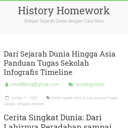
Skip
History Homework
to
content
Belajar Sejarah Dunia dengan Cara Seru
Dari Sejarah Dunia Hingga Asia
Panduan Tugas Sekolah
Infografis Timeline
okto88blog@gmail.com
Uncategorized
October 11, 2025
Materi sejarah dunia & Asia, panduan tugas
sekolah, infografis timeline
Cerita Singkat Dunia: Dari
Lahirnya Peradaban sampai