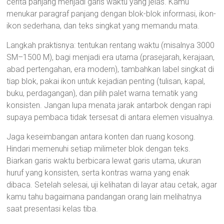
cerita panjang menjadi garis waktu yang jelas. Kamu
menukar paragraf panjang dengan blok-blok informasi, ikon-
ikon sederhana, dan teks singkat yang memandu mata.
Langkah praktisnya: tentukan rentang waktu (misalnya 3000
SM–1500 M), bagi menjadi era utama (prasejarah, kerajaan,
abad pertengahan, era modern), tambahkan label singkat di
tiap blok, pakai ikon untuk kejadian penting (tulisan, kapal,
buku, perdagangan), dan pilih palet warna tematik yang
konsisten. Jangan lupa menata jarak antarbok dengan rapi
supaya pembaca tidak tersesat di antara elemen visualnya.
Jaga keseimbangan antara konten dan ruang kosong.
Hindari memenuhi setiap milimeter blok dengan teks.
Biarkan garis waktu berbicara lewat garis utama, ukuran
huruf yang konsisten, serta kontras warna yang enak
dibaca. Setelah selesai, uji kelihatan di layar atau cetak, agar
kamu tahu bagaimana pandangan orang lain melihatnya
saat presentasi kelas tiba.