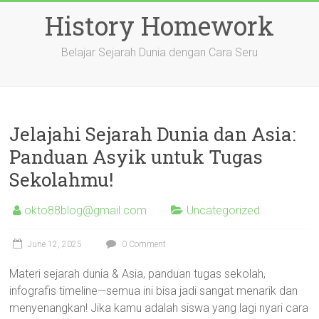
Skip
History Homework
to
content
Belajar Sejarah Dunia dengan Cara Seru
Jelajahi Sejarah Dunia dan Asia:
Panduan Asyik untuk Tugas
Sekolahmu!
okto88blog@gmail.com
Uncategorized
June 12, 2025
0 Comment
Materi sejarah dunia & Asia, panduan tugas sekolah,
infografis timeline—semua ini bisa jadi sangat menarik dan
menyenangkan! Jika kamu adalah siswa yang lagi nyari cara