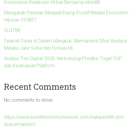
Konsistensi Relaksasi Virtual Bersama okto88
Mengubah Pelarian Menjadi Energi Positif Melalui Ekosistem
Hiburan VIOBET
SLOT88
Sejarah Dunia di Dalam Mangkuk: Memahami Difusi Budaya
Melalui Jalur Sutra dan Evolusi Mi
Analisa Tren Digital 2026: Metodologi Prediksi Togel SGP
dan Keamanan Platform
Recent Comments
No comments to show.
https://www.worldhistoryhomework.com/hahawin88-slot-
spacemanslot/