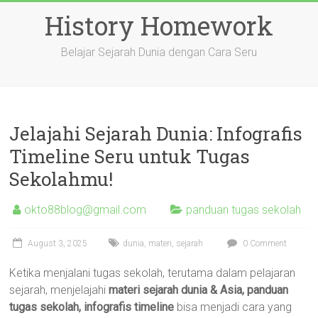
Skip
History Homework
to
content
Belajar Sejarah Dunia dengan Cara Seru
Jelajahi Sejarah Dunia: Infografis
Timeline Seru untuk Tugas
Sekolahmu!
okto88blog@gmail.com
panduan tugas sekolah
August 3, 2025
dunia
,
materi
,
sejarah
0 Comment
Ketika menjalani tugas sekolah, terutama dalam pelajaran
sejarah, menjelajahi
materi sejarah dunia & Asia, panduan
tugas sekolah, infografis timeline
bisa menjadi cara yang