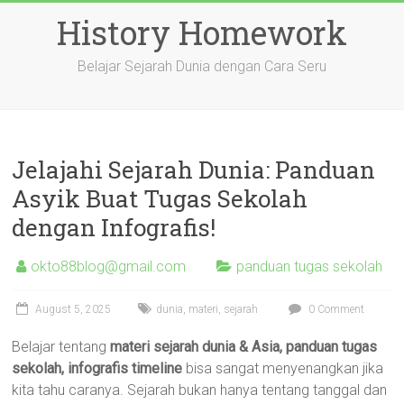
Skip
History Homework
to
content
Belajar Sejarah Dunia dengan Cara Seru
Jelajahi Sejarah Dunia: Panduan
Asyik Buat Tugas Sekolah
dengan Infografis!
okto88blog@gmail.com
panduan tugas sekolah
August 5, 2025
dunia
,
materi
,
sejarah
0 Comment
Belajar tentang
materi sejarah dunia & Asia, panduan tugas
sekolah, infografis timeline
bisa sangat menyenangkan jika
kita tahu caranya. Sejarah bukan hanya tentang tanggal dan