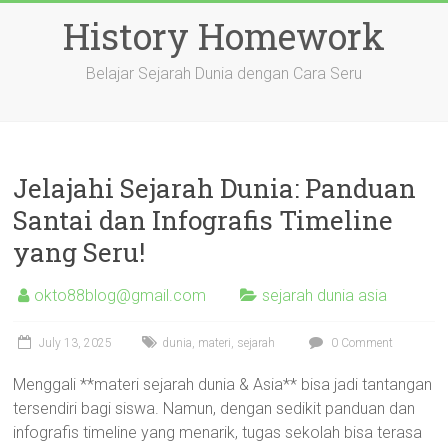
Skip
History Homework
to
content
Belajar Sejarah Dunia dengan Cara Seru
Jelajahi Sejarah Dunia: Panduan
Santai dan Infografis Timeline
yang Seru!
okto88blog@gmail.com
sejarah dunia asia
July 13, 2025
dunia
,
materi
,
sejarah
0 Comment
Menggali **materi sejarah dunia & Asia** bisa jadi tantangan
tersendiri bagi siswa. Namun, dengan sedikit panduan dan
infografis timeline yang menarik, tugas sekolah bisa terasa