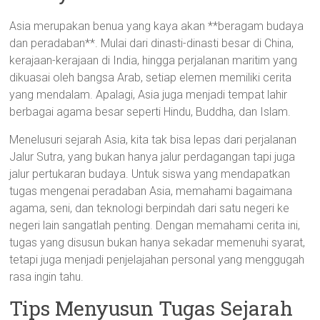
Asia merupakan benua yang kaya akan **beragam budaya
dan peradaban**. Mulai dari dinasti-dinasti besar di China,
kerajaan-kerajaan di India, hingga perjalanan maritim yang
dikuasai oleh bangsa Arab, setiap elemen memiliki cerita
yang mendalam. Apalagi, Asia juga menjadi tempat lahir
berbagai agama besar seperti Hindu, Buddha, dan Islam.
Menelusuri sejarah Asia, kita tak bisa lepas dari perjalanan
Jalur Sutra, yang bukan hanya jalur perdagangan tapi juga
jalur pertukaran budaya. Untuk siswa yang mendapatkan
tugas mengenai peradaban Asia, memahami bagaimana
agama, seni, dan teknologi berpindah dari satu negeri ke
negeri lain sangatlah penting. Dengan memahami cerita ini,
tugas yang disusun bukan hanya sekadar memenuhi syarat,
tetapi juga menjadi penjelajahan personal yang menggugah
rasa ingin tahu.
Tips Menyusun Tugas Sejarah