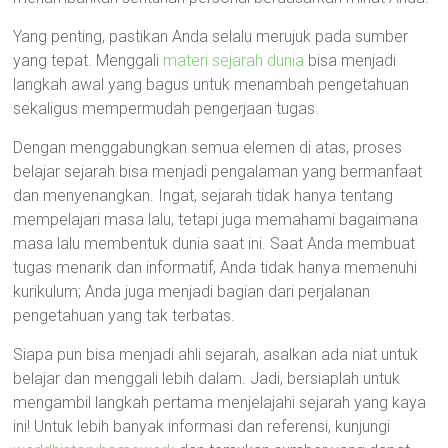
Yang penting, pastikan Anda selalu merujuk pada sumber
yang tepat. Menggali
materi sejarah dunia
bisa menjadi
langkah awal yang bagus untuk menambah pengetahuan
sekaligus mempermudah pengerjaan tugas.
Dengan menggabungkan semua elemen di atas, proses
belajar sejarah bisa menjadi pengalaman yang bermanfaat
dan menyenangkan. Ingat, sejarah tidak hanya tentang
mempelajari masa lalu, tetapi juga memahami bagaimana
masa lalu membentuk dunia saat ini. Saat Anda membuat
tugas menarik dan informatif, Anda tidak hanya memenuhi
kurikulum; Anda juga menjadi bagian dari perjalanan
pengetahuan yang tak terbatas.
Siapa pun bisa menjadi ahli sejarah, asalkan ada niat untuk
belajar dan menggali lebih dalam. Jadi, bersiaplah untuk
mengambil langkah pertama menjelajahi sejarah yang kaya
ini! Untuk lebih banyak informasi dan referensi, kunjungi