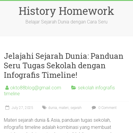
Skip
History Homework
to
content
Belajar Sejarah Dunia dengan Cara Seru
Jelajahi Sejarah Dunia: Panduan
Seru Tugas Sekolah dengan
Infografis Timeline!
okto88blog@gmail.com
sekolah infografis
timeline
July 27, 2025
dunia
,
materi
,
sejarah
0 Comment
Materi sejarah dunia & Asia, panduan tugas sekolah,
infografis timeline adalah kombinasi yang membuat