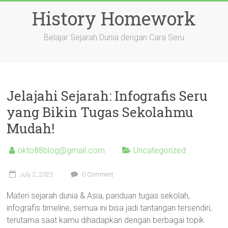
Skip
History Homework
to
content
Belajar Sejarah Dunia dengan Cara Seru
Jelajahi Sejarah: Infografis Seru
yang Bikin Tugas Sekolahmu
Mudah!
okto88blog@gmail.com
Uncategorized
July 2, 2025
0 Comment
Materi sejarah dunia & Asia, panduan tugas sekolah,
infografis timeline, semua ini bisa jadi tantangan tersendiri,
terutama saat kamu dihadapkan dengan berbagai topik