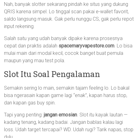
Nah, banyak slotter sekarang pindah ke situs yang dukung
QRIS karena simpel. Lo tinggal scan pakai e-wallet favorit,
saldo langsung masuk. Gak perlu nunggu CS, gak perlu repot
input rekening.
Salah satu yang udah banyak dipake karena prosesnya
cepat dan praktis adalah
spacemaryvapestore.com
. Lo bisa
mulai main dari modal kecil, cocok banget buat pemula
maupun yang mau test pola.
Slot Itu Soal Pengalaman
Semakin sering lo main, semakin tajam feeling lo. Lo bakal
bisa ngerasain kapan game lagi “enak”, kapan harus stop,
dan kapan gas buy spin.
Tapi yang penting:
jangan emosian
. Slot itu kayak lautan —
kadang tenang, kadang badai. Jangan bablas kalau lagi
loss. Udah target tercapai? WD. Udah rugi? Tarik napas, stop
dulu.