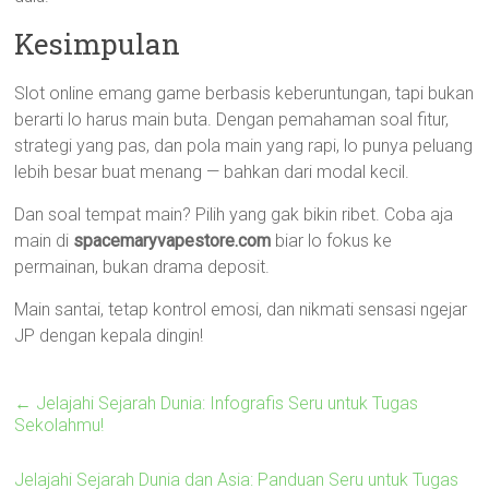
Kesimpulan
Slot online emang game berbasis keberuntungan, tapi bukan
berarti lo harus main buta. Dengan pemahaman soal fitur,
strategi yang pas, dan pola main yang rapi, lo punya peluang
lebih besar buat menang — bahkan dari modal kecil.
Dan soal tempat main? Pilih yang gak bikin ribet. Coba aja
main di
spacemaryvapestore.com
biar lo fokus ke
permainan, bukan drama deposit.
Main santai, tetap kontrol emosi, dan nikmati sensasi ngejar
JP dengan kepala dingin!
←
Jelajahi Sejarah Dunia: Infografis Seru untuk Tugas
Sekolahmu!
Jelajahi Sejarah Dunia dan Asia: Panduan Seru untuk Tugas