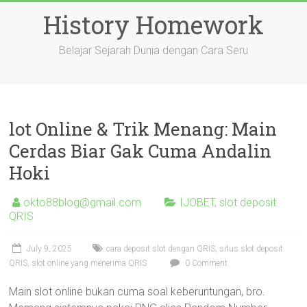
Skip
History Homework
to
content
Belajar Sejarah Dunia dengan Cara Seru
lot Online & Trik Menang: Main
Cerdas Biar Gak Cuma Andalin
Hoki
okto88blog@gmail.com
IJOBET
,
slot deposit
QRIS
July 9, 2025
cara deposit slot dengan QRIS
,
situs slot deposit
QRIS
,
slot online yang menerima QRIS
0 Comment
Main slot online bukan cuma soal keberuntungan, bro.