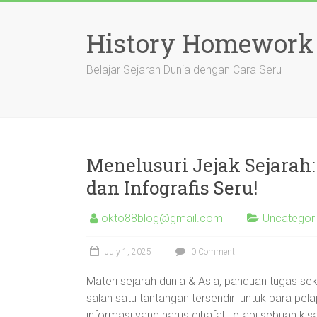
Skip
to
History Homework
content
Belajar Sejarah Dunia dengan Cara Seru
Menelusuri Jejak Sejarah
dan Infografis Seru!
okto88blog@gmail.com
Uncategor
July 1, 2025
0 Comment
Materi sejarah dunia & Asia, panduan tugas seko
salah satu tantangan tersendiri untuk para pela
informasi yang harus dihafal, tetapi sebuah k