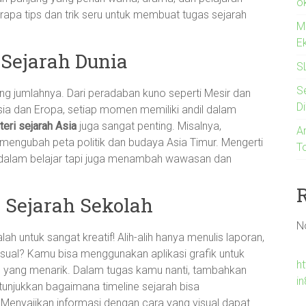
o
erapa tips dan trik seru untuk membuat tugas sejarah
M
E
Sejarah Dunia
S
S
ung jumlahnya. Dari peradaban kuno seperti Mesir dan
Di
a dan Eropa, setiap momen memiliki andil dalam
eri sejarah Asia
juga sangat penting. Misalnya,
An
mengubah peta politik dan budaya Asia Timur. Mengerti
T
dalam belajar tapi juga menambah wawasan dan
s Sejarah Sekolah
N
alah untuk sangat kreatif! Alih-alih hanya menulis laporan,
ual? Kamu bisa menggunakan aplikasi grafik untuk
h
c yang menarik. Dalam tugas kamu nanti, tambahkan
i
tunjukkan bagaimana timeline sejarah bisa
 Menyajikan informasi dengan cara yang visual dapat