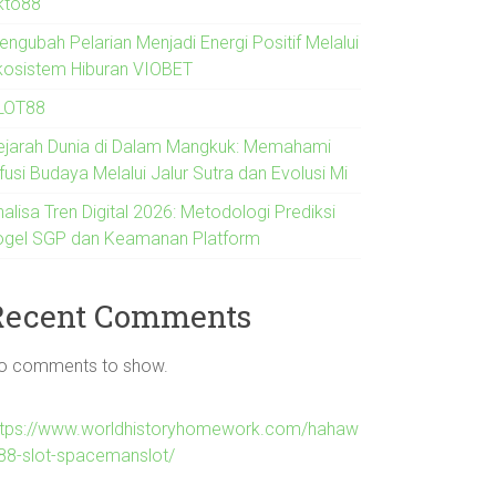
kto88
engubah Pelarian Menjadi Energi Positif Melalui
kosistem Hiburan VIOBET
LOT88
ejarah Dunia di Dalam Mangkuk: Memahami
fusi Budaya Melalui Jalur Sutra dan Evolusi Mi
alisa Tren Digital 2026: Metodologi Prediksi
ogel SGP dan Keamanan Platform
Recent Comments
o comments to show.
ttps://www.worldhistoryhomework.com/hahaw
n88-slot-spacemanslot/