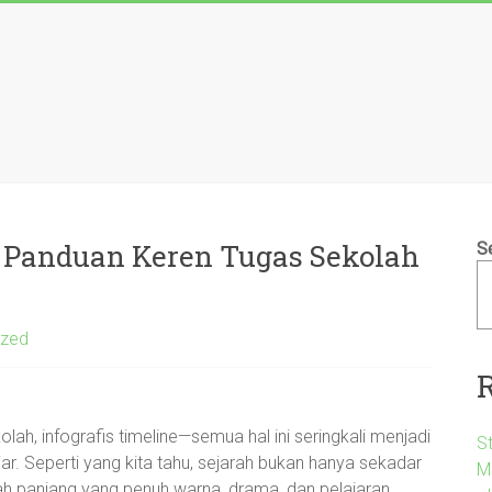
: Panduan Keren Tugas Sekolah
S
ized
lah, infografis timeline—semua hal ini seringkali menjadi
S
jar. Seperti yang kita tahu, sejarah bukan hanya sekadar
M
isah panjang yang penuh warna, drama, dan pelajaran