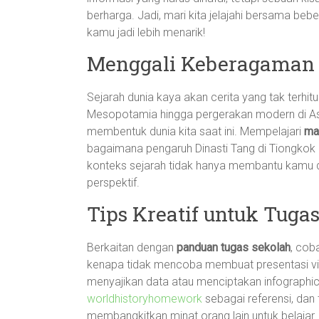
berharga. Jadi, mari kita jelajahi bersama beb
kamu jadi lebih menarik!
Menggali Keberagaman 
Sejarah dunia kaya akan cerita yang tak terhit
Mesopotamia hingga pergerakan modern di Asi
membentuk dunia kita saat ini. Mempelajari
mat
bagaimana pengaruh Dinasti Tang di Tiongkok 
konteks sejarah tidak hanya membantu kamu 
perspektif.
Tips Kreatif untuk Tuga
Berkaitan dengan
panduan tugas sekolah
, cob
kenapa tidak mencoba membuat presentasi vis
menyajikan data atau menciptakan infographi
worldhistoryhomework
sebagai referensi, dan 
membangkitkan minat orang lain untuk belajar.