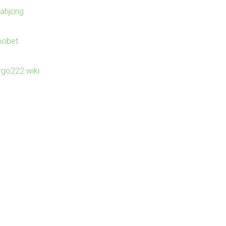
ahjong
bobet
irgo222.wiki