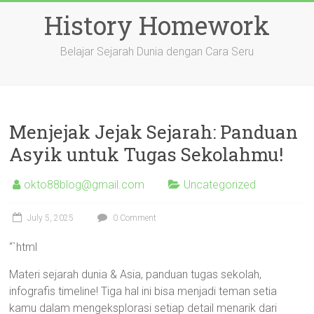
Skip
History Homework
to
content
Belajar Sejarah Dunia dengan Cara Seru
Menjejak Jejak Sejarah: Panduan
Asyik untuk Tugas Sekolahmu!
okto88blog@gmail.com
Uncategorized
July 5, 2025
0 Comment
“`html
Materi sejarah dunia & Asia, panduan tugas sekolah,
infografis timeline! Tiga hal ini bisa menjadi teman setia
kamu dalam mengeksplorasi setiap detail menarik dari