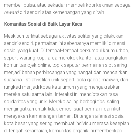
membeli pulsa, atau sekadar membeli kopi kekinian sebagai
reward
diri sendiri atas kemenangan yang diraih.
Komunitas Sosial di Balik Layar Kaca
Meskipun terlihat sebagai aktivitas soliter yang dilakukan
sendiri-sendiri, permainan ini sebenarnya memiliki dimensi
sosial yang kuat. Di tempat-tempat berkumpul kaum urban,
seperti warung kopi, area merokok kantor, atau pangkalan
komunitas ojek online, topik seputar permainan slot sering
menjadi bahan perbincangan yang hangat dan mencairkan
suasana. Istilah-istilah unik seperti pola gacor, maxwin, dan
rungkad menjadi kosa kata umum yang mengakrabkan
mereka satu sama lain. Interaksi ini menciptakan rasa
solidaritas yang unik. Mereka saling berbagi tips, saling
mengingatkan untuk tidak emosi saat bermain, dan ikut
merayakan kemenangan teman. Di tengah alienasi sosial
kota besar yang sering membuat individu merasa kesepian
di tengah keramaian, komunitas organik ini memberikan