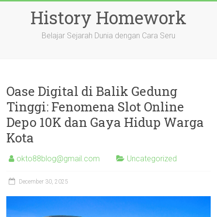
Skip
History Homework
to
content
Belajar Sejarah Dunia dengan Cara Seru
Oase Digital di Balik Gedung
Tinggi: Fenomena Slot Online
Depo 10K dan Gaya Hidup Warga
Kota
okto88blog@gmail.com
Uncategorized
December 30, 2025