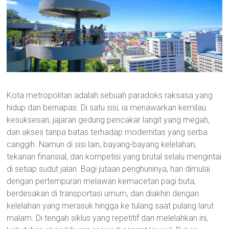
Kota metropolitan adalah sebuah paradoks raksasa yang
hidup dan bernapas. Di satu sisi, ia menawarkan kemilau
kesuksesan, jajaran gedung pencakar langit yang megah,
dan akses tanpa batas terhadap modernitas yang serba
canggih. Namun di sisi lain, bayang-bayang kelelahan,
tekanan finansial, dan kompetisi yang brutal selalu mengintai
di setiap sudut jalan. Bagi jutaan penghuninya, hari dimulai
dengan pertempuran melawan kemacetan pagi buta,
berdesakan di transportasi umum, dan diakhiri dengan
kelelahan yang merasuk hingga ke tulang saat pulang larut
malam. Di tengah siklus yang repetitif dan melelahkan ini,