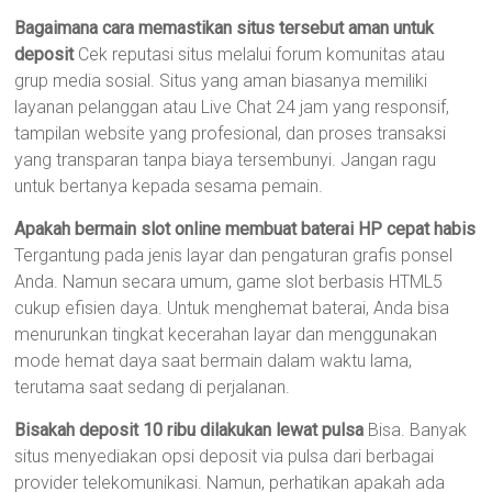
Bagaimana cara memastikan situs tersebut aman untuk
deposit
Cek reputasi situs melalui forum komunitas atau
grup media sosial. Situs yang aman biasanya memiliki
layanan pelanggan atau Live Chat 24 jam yang responsif,
tampilan website yang profesional, dan proses transaksi
yang transparan tanpa biaya tersembunyi. Jangan ragu
untuk bertanya kepada sesama pemain.
Apakah bermain slot online membuat baterai HP cepat habis
Tergantung pada jenis layar dan pengaturan grafis ponsel
Anda. Namun secara umum, game slot berbasis HTML5
cukup efisien daya. Untuk menghemat baterai, Anda bisa
menurunkan tingkat kecerahan layar dan menggunakan
mode hemat daya saat bermain dalam waktu lama,
terutama saat sedang di perjalanan.
Bisakah deposit 10 ribu dilakukan lewat pulsa
Bisa. Banyak
situs menyediakan opsi deposit via pulsa dari berbagai
provider telekomunikasi. Namun, perhatikan apakah ada