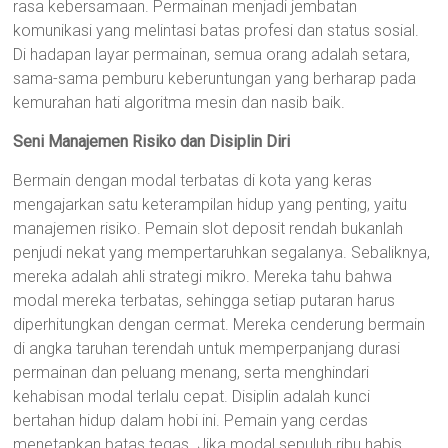
rasa kebersamaan. Permainan menjadi jembatan
komunikasi yang melintasi batas profesi dan status sosial.
Di hadapan layar permainan, semua orang adalah setara,
sama-sama pemburu keberuntungan yang berharap pada
kemurahan hati algoritma mesin dan nasib baik.
Seni Manajemen Risiko dan Disiplin Diri
Bermain dengan modal terbatas di kota yang keras
mengajarkan satu keterampilan hidup yang penting, yaitu
manajemen risiko. Pemain slot deposit rendah bukanlah
penjudi nekat yang mempertaruhkan segalanya. Sebaliknya,
mereka adalah ahli strategi mikro. Mereka tahu bahwa
modal mereka terbatas, sehingga setiap putaran harus
diperhitungkan dengan cermat. Mereka cenderung bermain
di angka taruhan terendah untuk memperpanjang durasi
permainan dan peluang menang, serta menghindari
kehabisan modal terlalu cepat. Disiplin adalah kunci
bertahan hidup dalam hobi ini. Pemain yang cerdas
menetapkan batas tegas. Jika modal sepuluh ribu habis,