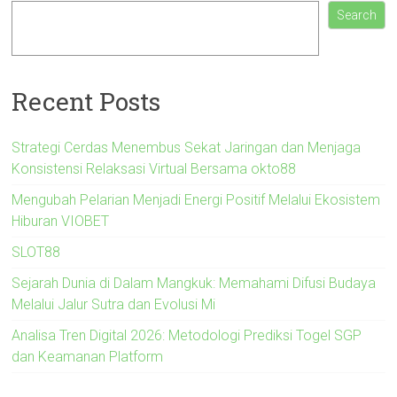
Search
Recent Posts
Strategi Cerdas Menembus Sekat Jaringan dan Menjaga
Konsistensi Relaksasi Virtual Bersama okto88
Mengubah Pelarian Menjadi Energi Positif Melalui Ekosistem
Hiburan VIOBET
SLOT88
Sejarah Dunia di Dalam Mangkuk: Memahami Difusi Budaya
Melalui Jalur Sutra dan Evolusi Mi
Analisa Tren Digital 2026: Metodologi Prediksi Togel SGP
dan Keamanan Platform