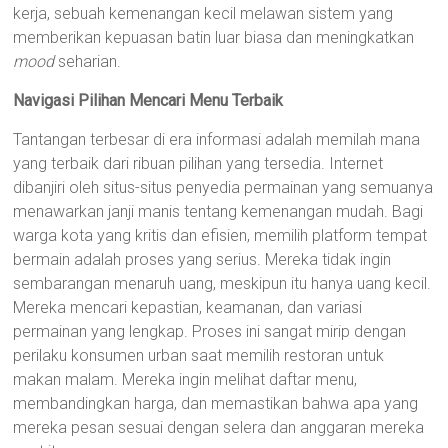
kerja, sebuah kemenangan kecil melawan sistem yang
memberikan kepuasan batin luar biasa dan meningkatkan
mood
seharian.
Navigasi Pilihan Mencari Menu Terbaik
Tantangan terbesar di era informasi adalah memilah mana
yang terbaik dari ribuan pilihan yang tersedia. Internet
dibanjiri oleh situs-situs penyedia permainan yang semuanya
menawarkan janji manis tentang kemenangan mudah. Bagi
warga kota yang kritis dan efisien, memilih platform tempat
bermain adalah proses yang serius. Mereka tidak ingin
sembarangan menaruh uang, meskipun itu hanya uang kecil.
Mereka mencari kepastian, keamanan, dan variasi
permainan yang lengkap. Proses ini sangat mirip dengan
perilaku konsumen urban saat memilih restoran untuk
makan malam. Mereka ingin melihat daftar menu,
membandingkan harga, dan memastikan bahwa apa yang
mereka pesan sesuai dengan selera dan anggaran mereka