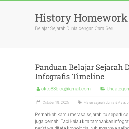
Skip
to
History Homework
content
Belajar Sejarah Dunia dengan Cara Seru
Panduan Belajar Sejarah 
Infografis Timeline
okto88blog@gmail.com
Uncategor
October 18, 2025
Materi sejarah dunia & Asia, 
Pernahkah kamu merasa sejarah itu seperti ceri
juga pernah. Tapi kalau kita tambahkan infograf
peristiwa ditata kronologis, hubungannya sali