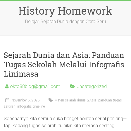
Skip
History Homework
to
content
Belajar Sejarah Dunia dengan Cara Seru
Sejarah Dunia dan Asia: Panduan
Tugas Sekolah Melalui Infografis
Linimasa
okto88blog@gmail.com
Uncategorized
November 5, 2025
Materi sejarah dunia & Asia, panduan tugas
sekolah, infografis timeline
Sebenarnya kita semua suka banget nonton serial panjang—
tapi kadang tugas sejarah itu bikin kita merasa sedang