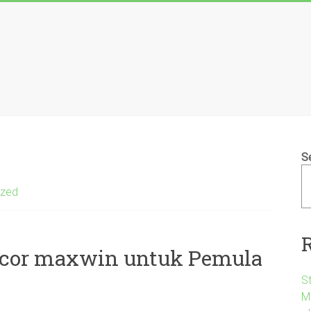
S
ized
acor maxwin untuk Pemula
S
M