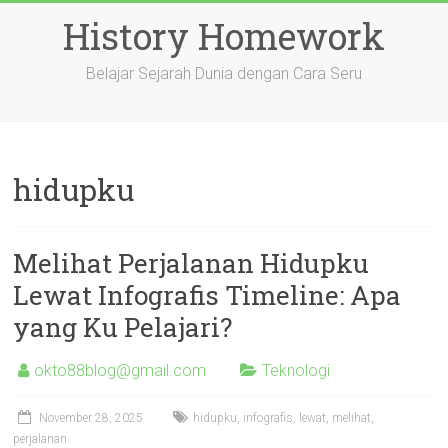
Skip
History Homework
to
content
Belajar Sejarah Dunia dengan Cara Seru
hidupku
Melihat Perjalanan Hidupku
Lewat Infografis Timeline: Apa
yang Ku Pelajari?
okto88blog@gmail.com
Teknologi
November 28, 2025
hidupku
,
infografis
,
lewat
,
melihat
,
perjalanan