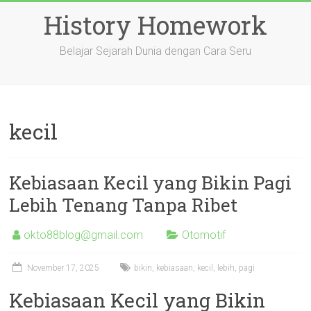
Skip
History Homework
to
content
Belajar Sejarah Dunia dengan Cara Seru
kecil
Kebiasaan Kecil yang Bikin Pagi
Lebih Tenang Tanpa Ribet
okto88blog@gmail.com
Otomotif
November 17, 2025
bikin
,
kebiasaan
,
kecil
,
lebih
,
pagi
Kebiasaan Kecil yang Bikin