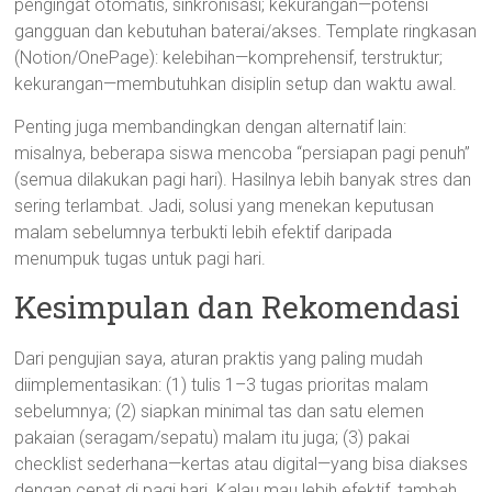
pengingat otomatis, sinkronisasi; kekurangan—potensi
gangguan dan kebutuhan baterai/akses. Template ringkasan
(Notion/OnePage): kelebihan—komprehensif, terstruktur;
kekurangan—membutuhkan disiplin setup dan waktu awal.
Penting juga membandingkan dengan alternatif lain:
misalnya, beberapa siswa mencoba “persiapan pagi penuh”
(semua dilakukan pagi hari). Hasilnya lebih banyak stres dan
sering terlambat. Jadi, solusi yang menekan keputusan
malam sebelumnya terbukti lebih efektif daripada
menumpuk tugas untuk pagi hari.
Kesimpulan dan Rekomendasi
Dari pengujian saya, aturan praktis yang paling mudah
diimplementasikan: (1) tulis 1–3 tugas prioritas malam
sebelumnya; (2) siapkan minimal tas dan satu elemen
pakaian (seragam/sepatu) malam itu juga; (3) pakai
checklist sederhana—kertas atau digital—yang bisa diakses
dengan cepat di pagi hari. Kalau mau lebih efektif, tambah