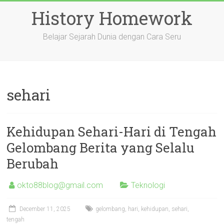
Skip
History Homework
to
content
Belajar Sejarah Dunia dengan Cara Seru
sehari
Kehidupan Sehari-Hari di Tengah
Gelombang Berita yang Selalu
Berubah
okto88blog@gmail.com
Teknologi
December 11, 2025
gelombang
,
hari
,
kehidupan
,
sehari
,
tengah