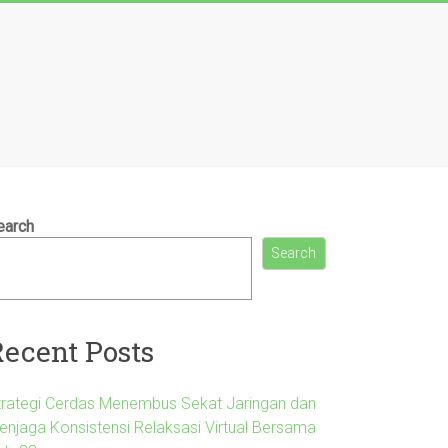
earch
Search
Recent Posts
trategi Cerdas Menembus Sekat Jaringan dan
enjaga Konsistensi Relaksasi Virtual Bersama