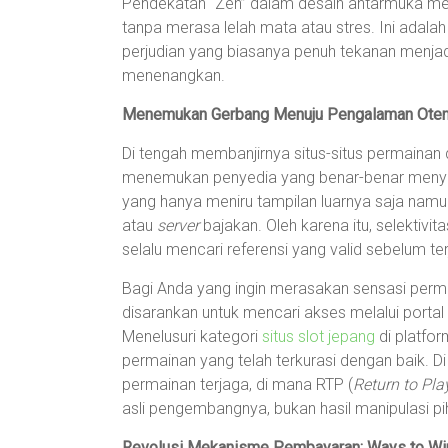
Pendekatan “Zen” dalam desain antarmuka m
tanpa merasa lelah mata atau stres. Ini adalah
perjudian yang biasanya penuh tekanan menja
menenangkan.
Menemukan Gerbang Menuju Pengalaman Oten
Di tengah membanjirnya situs-situs permainan d
menemukan penyedia yang benar-benar menyajik
yang hanya meniru tampilan luarnya saja na
atau
server
bajakan. Oleh karena itu, selektivi
selalu mencari referensi yang valid sebelum ter
Bagi Anda yang ingin merasakan sensasi permai
disarankan untuk mencari akses melalui portal 
Menelusuri kategori
situs slot jepang
di platfo
permainan yang telah terkurasi dengan baik. 
permainan terjaga, di mana RTP (
Return to Pla
asli pengembangnya, bukan hasil manipulasi p
Revolusi Mekanisme Pembayaran: Ways to Wi