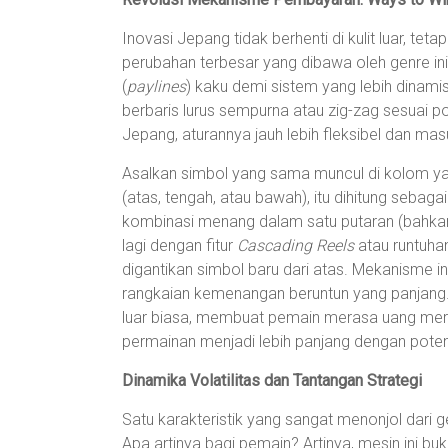
Inovasi Jepang tidak berhenti di kulit luar, t
perubahan terbesar yang dibawa oleh genre in
(
paylines
) kaku demi sistem yang lebih dinami
berbaris lurus sempurna atau zig-zag sesuai 
Jepang, aturannya jauh lebih fleksibel dan mas
Asalkan simbol yang sama muncul di kolom yang
(atas, tengah, atau bawah), itu dihitung seb
kombinasi menang dalam satu putaran (bahkan
lagi dengan fitur
Cascading Reels
atau runtuha
digantikan simbol baru dari atas. Mekanisme 
rangkaian kemenangan beruntun yang panjang
luar biasa, membuat pemain merasa uang mereka
permainan menjadi lebih panjang dengan poten
Dinamika Volatilitas dan Tantangan Strategi
Satu karakteristik yang sangat menonjol dari gen
Apa artinya bagi pemain? Artinya, mesin ini 