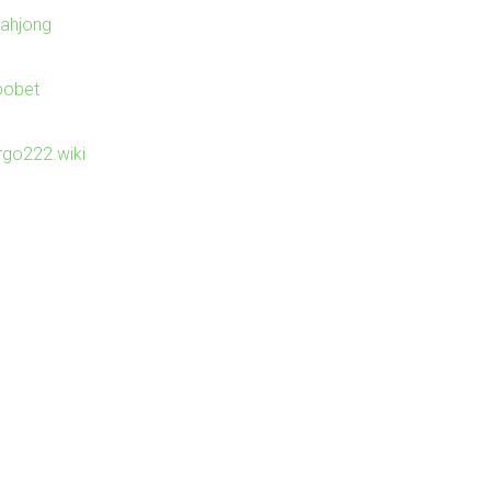
ahjong
bobet
irgo222.wiki