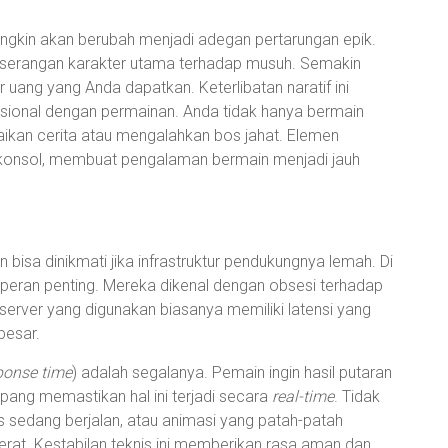
ungkin akan berubah menjadi adegan pertarungan epik.
serangan karakter utama terhadap musuh. Semakin
 uang yang Anda dapatkan. Keterlibatan naratif ini
ional dengan permainan. Anda tidak hanya bermain
aikan cerita atau mengalahkan bos jahat. Elemen
onsol, membuat pengalaman bermain menjadi jauh
n bisa dinikmati jika infrastruktur pendukungnya lemah. Di
rperan penting. Mereka dikenal dengan obsesi terhadap
r server yang digunakan biasanya memiliki latensi yang
besar.
ponse time
) adalah segalanya. Pemain ingin hasil putaran
epang memastikan hal ini terjadi secara
real-time
. Tidak
nus sedang berjalan, atau animasi yang patah-patah
erat. Kestabilan teknis ini memberikan rasa aman dan