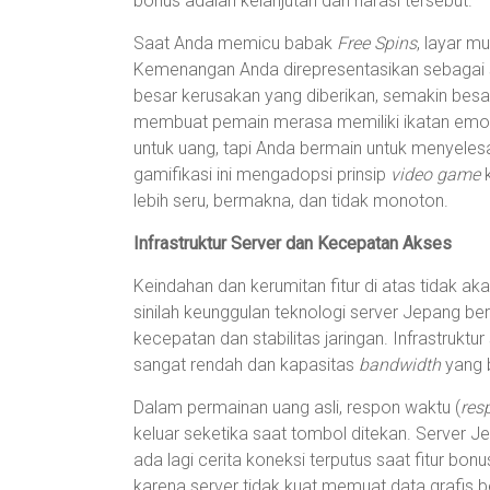
bonus adalah kelanjutan dari narasi tersebut.
Saat Anda memicu babak
Free Spins
, layar m
Kemenangan Anda direpresentasikan sebagai 
besar kerusakan yang diberikan, semakin besar
membuat pemain merasa memiliki ikatan emos
untuk uang, tapi Anda bermain untuk menyeles
gamifikasi ini mengadopsi prinsip
video game
k
lebih seru, bermakna, dan tidak monoton.
Infrastruktur Server dan Kecepatan Akses
Keindahan dan kerumitan fitur di atas tidak aka
sinilah keunggulan teknologi server Jepang be
kecepatan dan stabilitas jaringan. Infrastruktu
sangat rendah dan kapasitas
bandwidth
yang 
Dalam permainan uang asli, respon waktu (
res
keluar seketika saat tombol ditekan. Server J
ada lagi cerita koneksi terputus saat fitur bo
karena server tidak kuat memuat data grafis b