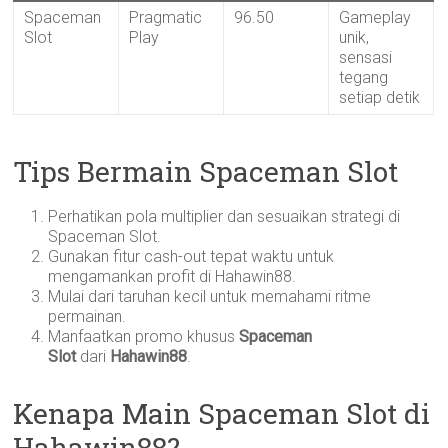
Spaceman
Pragmatic
96.50
Gameplay
Slot
Play
unik,
sensasi
tegang
setiap detik
Tips Bermain Spaceman Slot
Perhatikan pola multiplier dan sesuaikan strategi di
Spaceman Slot.
Gunakan fitur cash-out tepat waktu untuk
mengamankan profit di Hahawin88.
Mulai dari taruhan kecil untuk memahami ritme
permainan.
Manfaatkan promo khusus
Spaceman
Slot
dari
Hahawin88
.
Kenapa Main Spaceman Slot di
Hahawin88?