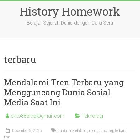
Skip
History Homework
to
content
Belajar Sejarah Dunia dengan Cara Seru
terbaru
Mendalami Tren Terbaru yang
Mengguncang Dunia Sosial
Media Saat Ini
okto88blog@gmail.com
Teknologi
December 5, 2025
dunia
,
mendalami
,
mengguncang
,
terbaru
,
tren