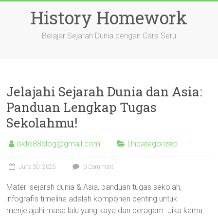
Skip
History Homework
to
content
Belajar Sejarah Dunia dengan Cara Seru
Jelajahi Sejarah Dunia dan Asia:
Panduan Lengkap Tugas
Sekolahmu!
okto88blog@gmail.com
Uncategorized
June 30, 2025
0 Comment
Materi sejarah dunia & Asia, panduan tugas sekolah,
infografis timeline adalah komponen penting untuk
menjelajahi masa lalu yang kaya dan beragam. Jika kamu