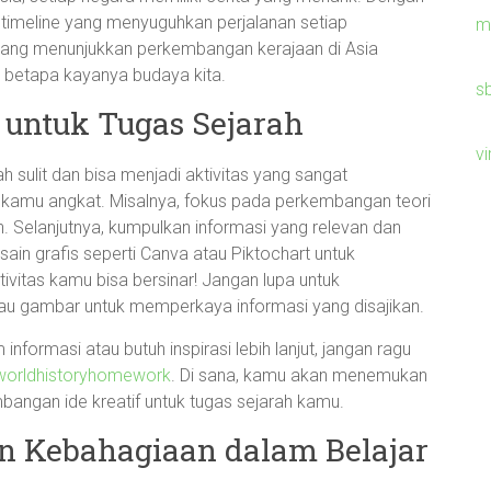
timeline yang menyuguhkan perjalanan setiap
m
s yang menunjukkan perkembangan kerajaan di Asia
etapa kayanya budaya kita.
s
 untuk Tugas Sejarah
v
h sulit dan bisa menjadi aktivitas yang sangat
n kamu angkat. Misalnya, fokus pada perkembangan teori
. Selanjutnya, kumpulkan informasi yang relevan dan
ain grafis seperti Canva atau Piktochart untuk
tivitas kamu bisa bersinar! Jangan lupa untuk
tau gambar untuk memperkaya informasi yang disajikan.
ormasi atau butuh inspirasi lebih lanjut, jangan ragu
worldhistoryhomework
. Di sana, kamu akan menemukan
angan ide kreatif untuk tugas sejarah kamu.
 Kebahagiaan dalam Belajar