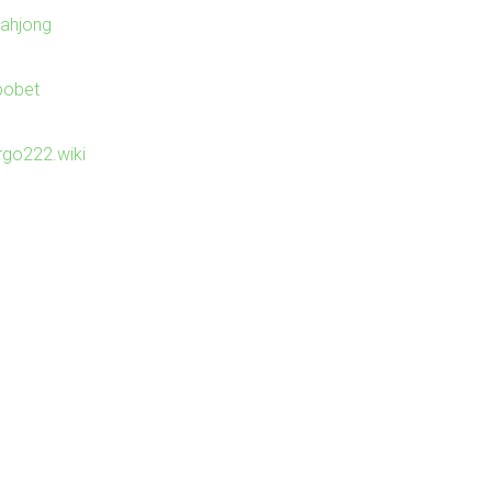
ahjong
bobet
irgo222.wiki