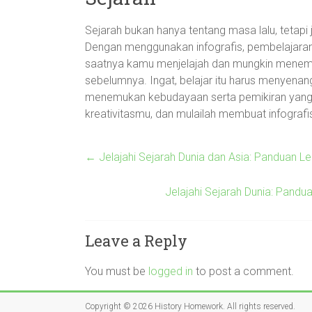
Sejarah bukan hanya tentang masa lalu, tetapi ju
Dengan menggunakan infografis, pembelajaran te
saatnya kamu menjelajah dan mungkin menemu
sebelumnya. Ingat, belajar itu harus menyenang
menemukan kebudayaan serta pemikiran yang m
kreativitasmu, dan mulailah membuat infograf
←
Jelajahi Sejarah Dunia dan Asia: Panduan 
Jelajahi Sejarah Dunia: Pand
Leave a Reply
You must be
logged in
to post a comment.
Copyright © 2026
History Homework
. All rights reserved.