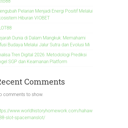
kto88
engubah Pelarian Menjadi Energi Positif Melalui
kosistem Hiburan VIOBET
LOT88
ejarah Dunia di Dalam Mangkuk: Memahami
fusi Budaya Melalui Jalur Sutra dan Evolusi Mi
alisa Tren Digital 2026: Metodologi Prediksi
ogel SGP dan Keamanan Platform
Recent Comments
o comments to show.
ttps://www.worldhistoryhomework.com/hahaw
n88-slot-spacemanslot/