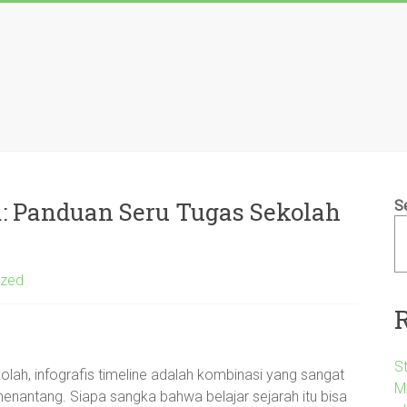
a: Panduan Seru Tugas Sekolah
S
ized
S
olah, infografis timeline adalah kombinasi yang sangat
M
nantang. Siapa sangka bahwa belajar sejarah itu bisa