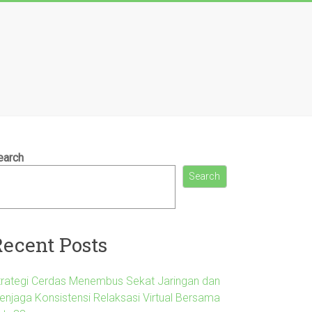
earch
Search
Recent Posts
trategi Cerdas Menembus Sekat Jaringan dan
enjaga Konsistensi Relaksasi Virtual Bersama